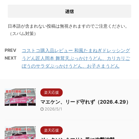
日本語が含まれない投稿は無視されますのでご注意ください。
（スパム対策）
PREV
コストコ購入品レビュー 和風たまねぎドレッシング
NEXT
うどん匠人岡本 舞茸天ぶっかけうどん、カリカリご
ぼうのサラダぶっかけうどん、お子さまうどん
楽天応援
マエケン、リード守れず（2026.4.29）
2026/5/1
楽天応援