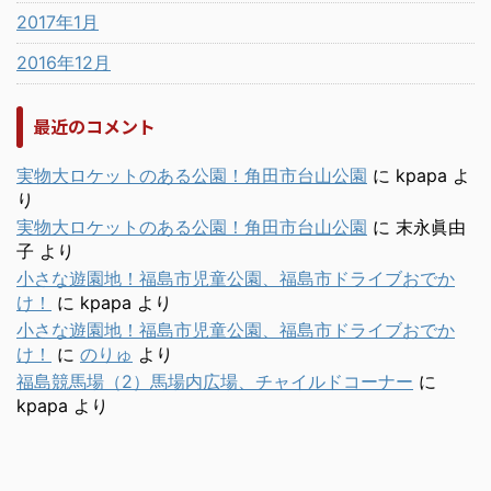
2017年1月
2016年12月
最近のコメント
実物大ロケットのある公園！角田市台山公園
に
kpapa
よ
り
実物大ロケットのある公園！角田市台山公園
に
末永眞由
子
より
小さな遊園地！福島市児童公園、福島市ドライブおでか
け！
に
kpapa
より
小さな遊園地！福島市児童公園、福島市ドライブおでか
け！
に
のりゅ
より
福島競馬場（2）馬場内広場、チャイルドコーナー
に
kpapa
より