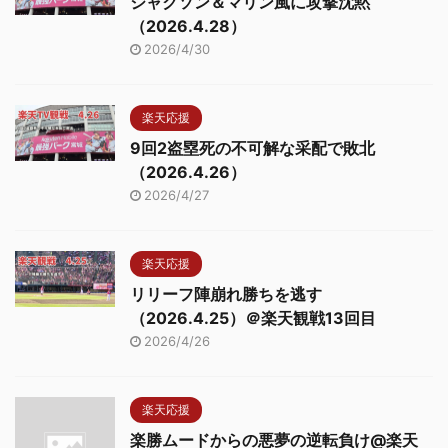
ジャクソン＆マリン風に攻撃沈黙
（2026.4.28）
2026/4/30
楽天応援
9回2盗塁死の不可解な采配で敗北
（2026.4.26）
2026/4/27
楽天応援
リリーフ陣崩れ勝ちを逃す
（2026.4.25）＠楽天観戦13回目
2026/4/26
楽天応援
楽勝ムードからの悪夢の逆転負け@楽天