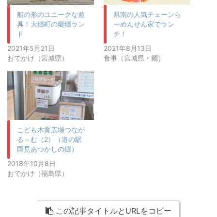
船の形のユニークな遊
県南の人気チェーンら
具！大郷町の郷郷ラン
ーめんせん家でラン
ド
チ！
2021年5月21日
2021年8月13日
おでかけ（宮城県）
食事（宮城県・麺）
こども木育広場つなが
る～む（2）（道の駅
国見あつかしの郷）
2018年10月8日
おでかけ（福島県）
この記事タイトルとURLをコピー