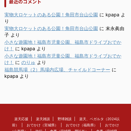
最近のコメント
実物大ロケットのある公園！角田市台山公園
に
kpapa
よ
り
実物大ロケットのある公園！角田市台山公園
に
末永眞由
子
より
小さな遊園地！福島市児童公園、福島市ドライブおでか
け！
に
kpapa
より
小さな遊園地！福島市児童公園、福島市ドライブおでか
け！
に
のりゅ
より
福島競馬場（2）馬場内広場、チャイルドコーナー
に
kpapa
より
楽天応援
楽天雑談
野球雑談
楽天、ベガルタ（2024以
前）
おでかけ（宮城県）
おでかけ（福島県）
おでかけ