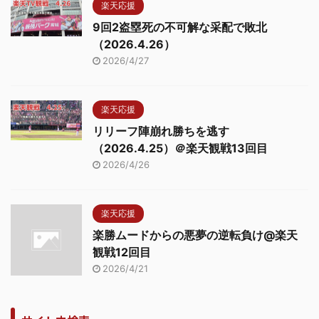
楽天応援
9回2盗塁死の不可解な采配で敗北
（2026.4.26）
2026/4/27
楽天応援
リリーフ陣崩れ勝ちを逃す
（2026.4.25）＠楽天観戦13回目
2026/4/26
楽天応援
楽勝ムードからの悪夢の逆転負け@楽天
観戦12回目
2026/4/21