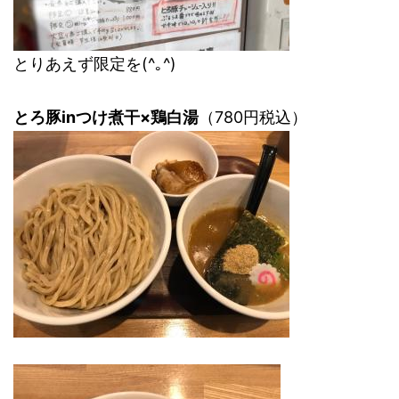
とりあえず限定を(^｡^)
とろ豚inつけ煮干×鶏白湯
（780円税込）