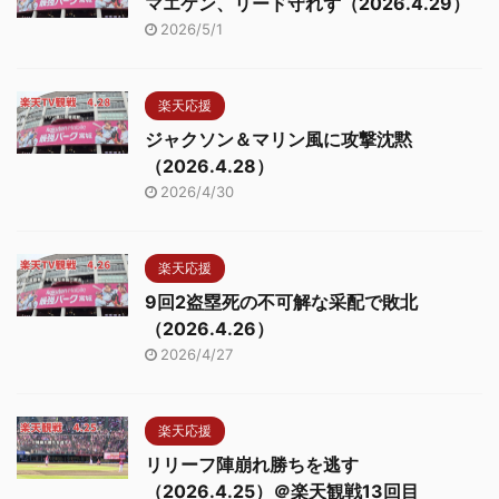
マエケン、リード守れず（2026.4.29）
2026/5/1
楽天応援
ジャクソン＆マリン風に攻撃沈黙
（2026.4.28）
2026/4/30
楽天応援
9回2盗塁死の不可解な采配で敗北
（2026.4.26）
2026/4/27
楽天応援
リリーフ陣崩れ勝ちを逃す
（2026.4.25）＠楽天観戦13回目