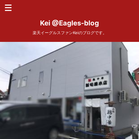
Kei @Eagles-blog
楽天イーグルスファンKeiのブログです。