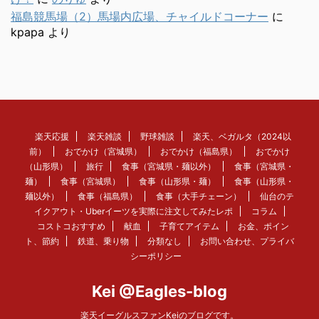
福島競馬場（2）馬場内広場、チャイルドコーナー
に
kpapa
より
楽天応援
楽天雑談
野球雑談
楽天、ベガルタ（2024以
前）
おでかけ（宮城県）
おでかけ（福島県）
おでかけ
（山形県）
旅行
食事（宮城県・麺以外）
食事（宮城県・
麺）
食事（宮城県）
食事（山形県・麺）
食事（山形県・
麺以外）
食事（福島県）
食事（大手チェーン）
仙台のテ
イクアウト・Uberイーツを実際に注文してみたレポ
コラム
コストコおすすめ
献血
子育てアイテム
お金、ポイン
ト、節約
鉄道、乗り物
分類なし
お問い合わせ、プライバ
シーポリシー
Kei @Eagles-blog
楽天イーグルスファンKeiのブログです。