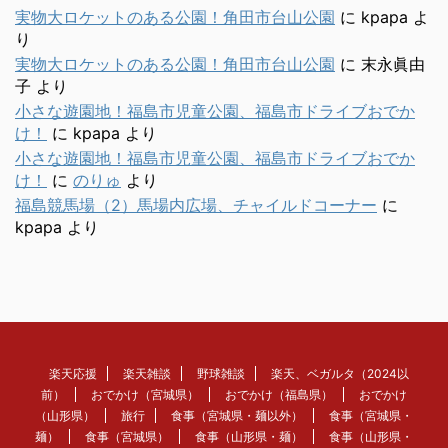
実物大ロケットのある公園！角田市台山公園
に
kpapa
よ
り
実物大ロケットのある公園！角田市台山公園
に
末永眞由
子
より
小さな遊園地！福島市児童公園、福島市ドライブおでか
け！
に
kpapa
より
小さな遊園地！福島市児童公園、福島市ドライブおでか
け！
に
のりゅ
より
福島競馬場（2）馬場内広場、チャイルドコーナー
に
kpapa
より
楽天応援
楽天雑談
野球雑談
楽天、ベガルタ（2024以
前）
おでかけ（宮城県）
おでかけ（福島県）
おでかけ
（山形県）
旅行
食事（宮城県・麺以外）
食事（宮城県・
麺）
食事（宮城県）
食事（山形県・麺）
食事（山形県・