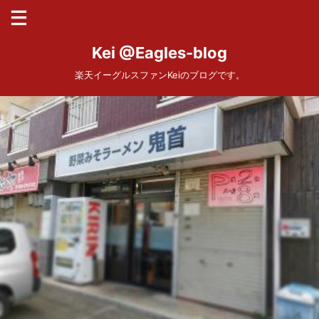
Kei @Eagles-blog
楽天イーグルスファンKeiのブログです。