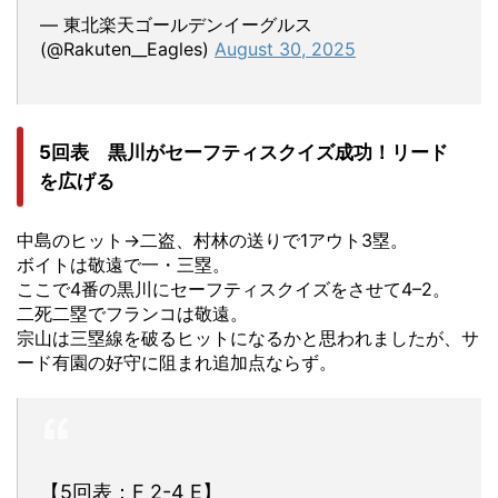
— 東北楽天ゴールデンイーグルス
(@Rakuten__Eagles)
August 30, 2025
5回表 黒川がセーフティスクイズ成功！リード
を広げる
中島のヒット→二盗、村林の送りで1アウト3塁。
ボイトは敬遠で一・三塁。
ここで4番の黒川にセーフティスクイズをさせて4–2。
二死二塁でフランコは敬遠。
宗山は三塁線を破るヒットになるかと思われましたが、サ
ード有園の好守に阻まれ追加点ならず。
【5回表：F 2-4 E】