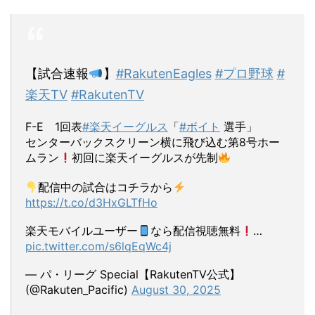
【試合速報
】
#RakutenEagles
#プロ野球
#
楽天TV
#RakutenTV
F-E 1回表
#楽天イーグルス
「
#ボイト
選手」
センターバックスクリーン横に飛び込む第8号ホー
ムラン
初回に楽天イーグルスが先制
配信中の試合はコチラから
https://t.co/d3HxGLTfHo
楽天モバイルユーザー
なら配信視聴無料
…
pic.twitter.com/s6lqEqWc4j
— パ・リーグ Special【RakutenTV公式】
(@Rakuten_Pacific)
August 30, 2025