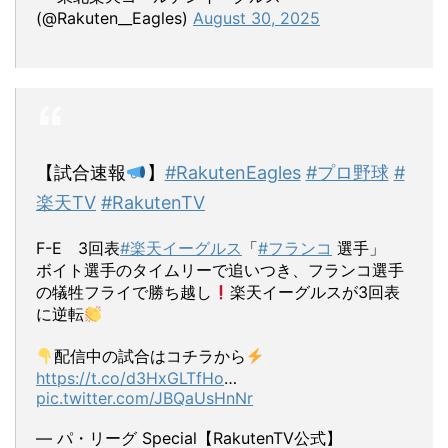
(@Rakuten__Eagles)
August 30, 2025
【試合速報
】
#RakutenEagles
#プロ野球
#
楽天TV
#RakutenTV
F-E 3回表
#楽天イーグルス
「
#フランコ
選手」
ボイト選手のタイムリーで追いつき、フランコ選手
の犠牲フライで勝ち越し
楽天イーグルスが3回表
に逆転
配信中の試合はコチラから
https://t.co/d3HxGLTfHo
…
pic.twitter.com/JBQaUsHnNr
— パ・リーグ Special【RakutenTV公式】