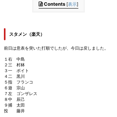
Contents
[
表示
]
スタメン（楽天）
前日は意表を突いた打順でしたが、今日は戻しました。
１右 中島
２三 村林
３一 ボイト
４二 黒川
５指 フランコ
６遊 宗山
７左 ゴンザレス
８中 辰己
９捕 太田
投 藤井