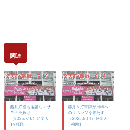
関連
藤井好投も援護なくサ
藤井＆打撃陣が田嶋へ
ヨナラ負け
のリベンジを果たす
（2025.7.16）＠楽天
（2025.8.14）＠楽天
TV観戦
TV観戦