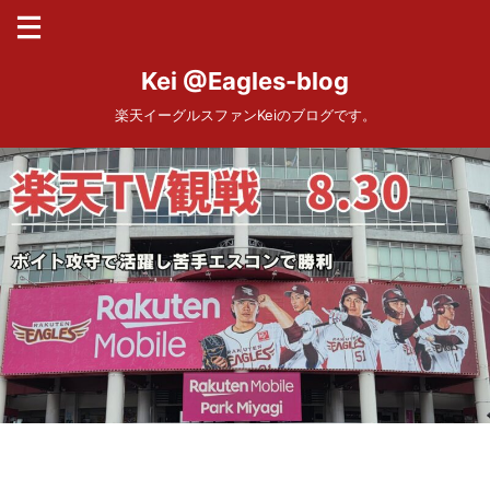
Kei @Eagles-blog
楽天イーグルスファンKeiのブログです。