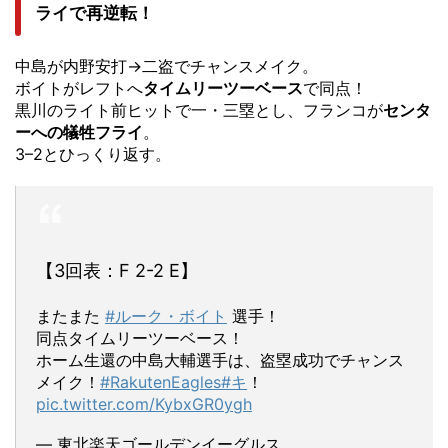
ライで再逆転！
中島が内野安打→二盗でチャンスメイク。
ボイトがレフトへ
タイムリーツーベース
で同点！
黒川のライト前ヒットで一・三塁とし、フランコが
センタ
ーへの犠牲フライ
。
3–2とひっくり返す。
【3回表：F 2-2 E】
またまた
#ルーク・ボイト
選手！
同点タイムリーツーベース！
ホーム生還の中島大輔選手は、盗塁成功でチャンス
メイク！
#RakutenEagles
#キ
！
pic.twitter.com/KybxGR0ygh
— 東北楽天ゴールデンイーグルス