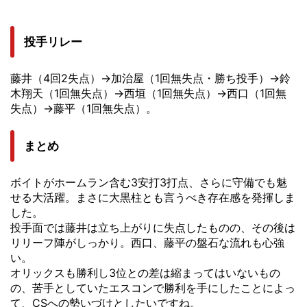
投手リレー
藤井（4回2失点）→加治屋（1回無失点・勝ち投手）→鈴
木翔天（1回無失点）→西垣（1回無失点）→西口（1回無
失点）→藤平（1回無失点）。
まとめ
ボイトがホームラン含む3安打3打点、さらに守備でも魅
せる大活躍。まさに大黒柱とも言うべき存在感を発揮しま
した。
投手面では藤井は立ち上がりに失点したものの、その後は
リリーフ陣がしっかり。西口、藤平の盤石な流れも心強
い。
オリックスも勝利し3位との差は縮まってはいないもの
の、苦手としていたエスコンで勝利を手にしたことによっ
て、CSへの勢いづけとしたいですね。