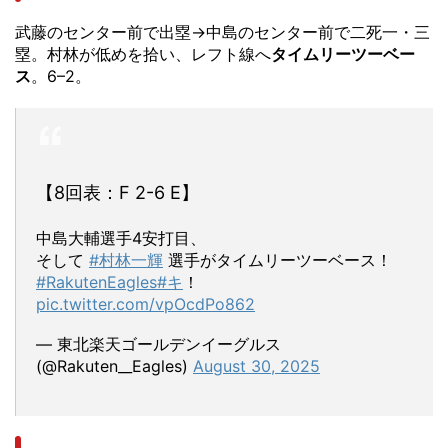
武藤のセンター前で出塁→中島のセンター前で二死一・三
塁。村林が低めを拾い、レフト線へ
タイムリーツーベー
ス
。6–2。
【8回表：F 2-6 E】
中島大輔選手4安打目、
そして
#村林一輝
選手がタイムリーツーベース！
#RakutenEagles
#キ
！
pic.twitter.com/vpOcdPo862
— 東北楽天ゴールデンイーグルス
(@Rakuten__Eagles)
August 30, 2025