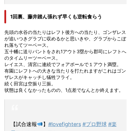
1回裏、藤井踏ん張れず早くも逆転食らう
先頭の水谷の当たりはレフト後方への当たり、ゴンザレス
が追いつきグラブに収めるかと思いきや、グラブからこぼ
れ落ちてツーベース。
五十幡に送りバントをされ1アウト3塁から郡司にレフトへ
のタイムリーツーベース。
レイエス、清宮に連続でフォアボールで１アウト満塁。
有園にレフトへの大きな当たりを打たれますがこれはゴン
ザレスがキャッチし犠牲フライ。
続く田宮は空振り三振。
状態は良くなかったものの、1点差でなんとか終えます。
【試合速報
】
#lovefighters
#プロ野球
#楽