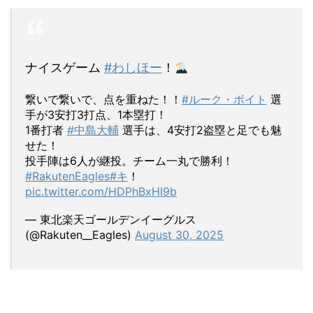
ナイスゲーム
#わしほー
！
繋いで繋いで、点を重ねた！！
#ルーク・ボイト
選
手が3安打3打点、1本塁打！
1番打者
#中島大輔
選手は、4安打2盗塁と足でも魅
せた！
投手陣は6人が継投。チーム一丸で勝利！
#RakutenEagles
#キ
！
pic.twitter.com/HDPhBxHI9b
— 東北楽天ゴールデンイーグルス
(@Rakuten__Eagles)
August 30, 2025