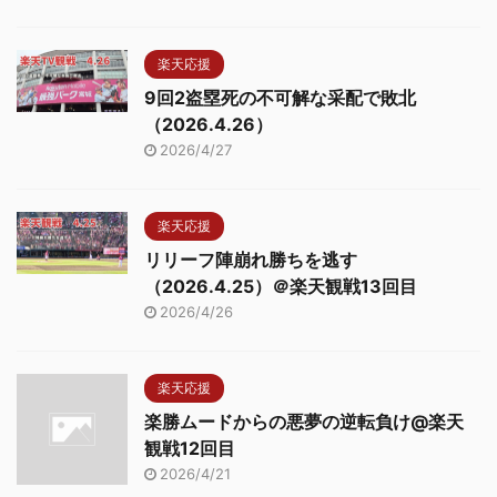
楽天応援
9回2盗塁死の不可解な采配で敗北
（2026.4.26）
2026/4/27
楽天応援
リリーフ陣崩れ勝ちを逃す
（2026.4.25）＠楽天観戦13回目
2026/4/26
楽天応援
楽勝ムードからの悪夢の逆転負け@楽天
観戦12回目
2026/4/21