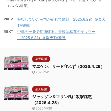
（スパム対策）
PREV
好投していた荘司が崩れて敗戦（2025.8.29）＠楽天
TV観戦
NEXT
中島の一発で均衡破る。最後は幸運のゲッツー
（2025.8.31）＠楽天TV観戦
楽天応援
マエケン、リード守れず（2026.4.29）
2026/5/1
楽天応援
ジャクソン＆マリン風に攻撃沈黙
（2026.4.28）
2026/4/30