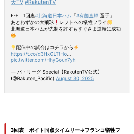
天TV
#RakutenTV
F-E 1回裏
#北海道日本ハム
「
#有薗直輝
選手」
あとわずかの大飛球
レフトへの犠牲フライ
北海道日本ハムが先制を許すもすぐさま逆転に成功
配信中の試合はコチラから
https://t.co/d3HxGLTfHo
…
pic.twitter.com/HhyGoun7yh
— パ・リーグ Special【RakutenTV公式】
(@Rakuten_Pacific)
August 30, 2025
3回表 ボイト同点タイムリー→フランコ犠牲フ