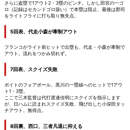
さらに盗塁で1アウト2・3塁のピンチ。しかし田宮の一ゴ
ロ（記録はセカンドゴロ扱い）で本塁は阻止、最後は郡司
をライトフライに打ち取り無失点。
5回表、代走小森が牽制アウト
フランコがライト前ヒットで出塁も、代走・小森が牽制で
アウト。流れをつかみ切れず。
7回表、スクイズ失敗
ボイトのフォアボール、黒川の一塁線へのヒットで1アウ
ト1・3塁。
ここで三木監督は代打渡邊佳明にスクイズを指示します
が、日ハムに読まれスクイズ失敗、飛び出した小深田タッ
チアウト。無得点。
8回裏、西口、三者凡退に抑える