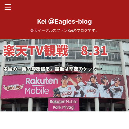
Kei @Eagles-blog
楽天イーグルスファンKeiのブログです。