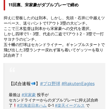
11回裏、宋家豪がダブルプレーで締め
抑えに登板したのは則本。しかし、先頭・石井に中越えツ
ーベース、送りバントで1アウト3塁の大ピンチ。
ここで三木監督は則本から宋家豪への交代を選択。
しかし四球で1・3塁、代走の二盗で1アウト2・3塁で一打
サヨナラのピンチ。
五十幡の打球はセカンドライナー。ギャンブルスタートで
飛び出した3塁ランナー戻れず落ち着いてゲッツーを取り
試合終了！
【試合速報
】
#プロ野球
#RakutenEagles
最後は
#宋家豪
投手が
セカンドライナーからのダブルプレーに抑え試合終
了
#北海道日本ハム
0-1
#楽天イーグルス
で