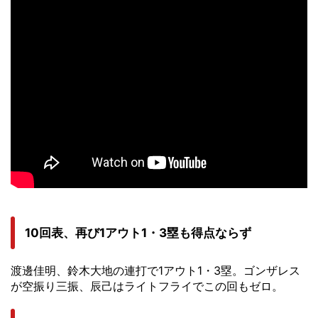
10回表、再び1アウト1・3塁も得点ならず
渡邊佳明、鈴木大地の連打で1アウト1・3塁。ゴンザレス
が空振り三振、辰己はライトフライでこの回もゼロ。