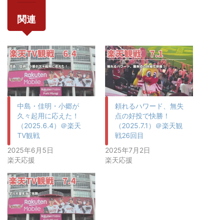
関連
中島・佳明・小郷が
頼れるハワード、無失
久々起用に応えた！
点の好投で快勝！
（2025.6.4）＠楽天
（2025.7.1）＠楽天観
TV観戦
戦26回目
2025年6月5日
2025年7月2日
楽天応援
楽天応援