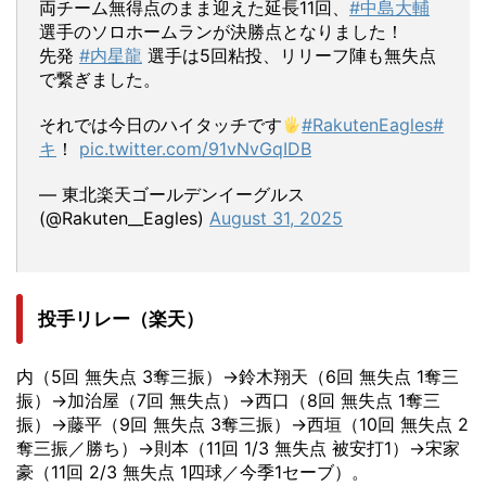
両チーム無得点のまま迎えた延長11回、
#中島大輔
選手のソロホームランが決勝点となりました！
先発
#内星龍
選手は5回粘投、リリーフ陣も無失点
で繋ぎました。
それでは今日のハイタッチです
#RakutenEagles
#
キ
！
pic.twitter.com/91vNvGqIDB
— 東北楽天ゴールデンイーグルス
(@Rakuten__Eagles)
August 31, 2025
投手リレー（楽天）
内（5回 無失点 3奪三振）→鈴木翔天（6回 無失点 1奪三
振）→加治屋（7回 無失点）→西口（8回 無失点 1奪三
振）→藤平（9回 無失点 3奪三振）→西垣（10回 無失点 2
奪三振／勝ち）→則本（11回 1/3 無失点 被安打1）→宋家
豪（11回 2/3 無失点 1四球／今季1セーブ）。