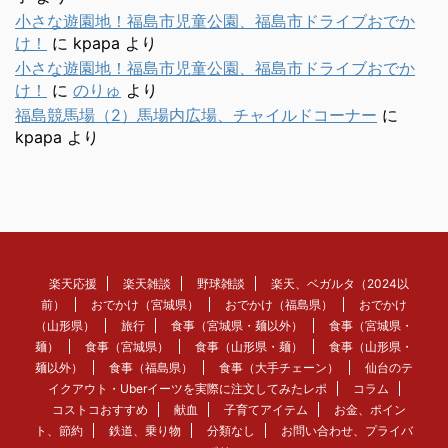
小さな遊園地！福島市児童公園、福島市ドライブおでか
け！
に
kpapa
より
小さな遊園地！福島市児童公園、福島市ドライブおでか
け！
に
のりゅ
より
福島競馬場（2）馬場内広場、チャイルドコーナー
に
kpapa
より
楽天応援
楽天雑談
野球雑談
楽天、ベガルタ（2024以
前）
おでかけ（宮城県）
おでかけ（福島県）
おでかけ
（山形県）
旅行
食事（宮城県・麺以外）
食事（宮城県・
麺）
食事（宮城県）
食事（山形県・麺）
食事（山形県・
麺以外）
食事（福島県）
食事（大手チェーン）
仙台のテ
イクアウト・Uberイーツを実際に注文してみたレポ
コラム
コストコおすすめ
献血
子育てアイテム
お金、ポイン
ト、節約
鉄道、乗り物
分類なし
お問い合わせ、プライバ