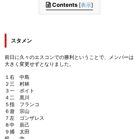
Contents
[
表示
]
スタメン
前日に久々のエスコンでの勝利ということで、メンバーは
大きく変更せずとなりました。
１右 中島
２三 村林
３一 ボイト
４二 黒川
５指 フランコ
６遊 宗山
７左 ゴンザレス
８中 辰己
９捕 太田
投 内