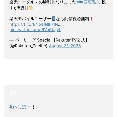
楽天イーグルスの勝利となりました
#西垣雅矢
投
手が5勝目
楽天モバイルユーザー
なら配信視聴無料
https://t.co/8NGUHlkzlN
…
pic.twitter.com/l6VajUajvL
— パ・リーグ Special【RakutenTV公式】
(@Rakuten_Pacific)
August 31, 2025
#わしほー
！