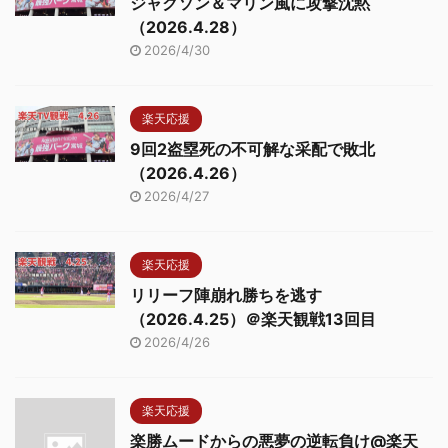
ジャクソン＆マリン風に攻撃沈黙
（2026.4.28）
2026/4/30
楽天応援
9回2盗塁死の不可解な采配で敗北
（2026.4.26）
2026/4/27
楽天応援
リリーフ陣崩れ勝ちを逃す
（2026.4.25）＠楽天観戦13回目
2026/4/26
楽天応援
楽勝ムードからの悪夢の逆転負け@楽天