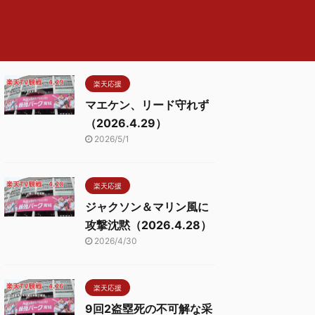
楽天応援
マエケン、リード守れず
（2026.4.29）
2026/5/1
楽天応援
ジャクソン＆マリン風に
攻撃沈黙（2026.4.28）
2026/4/30
楽天応援
9回2盗塁死の不可解な采