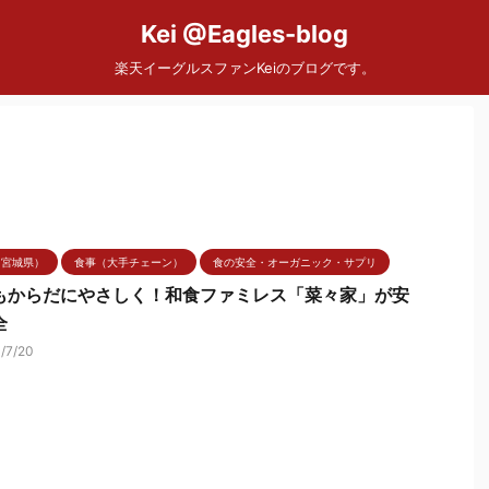
Kei @Eagles-blog
楽天イーグルスファンKeiのブログです。
（宮城県）
食事（大手チェーン）
食の安全・オーガニック・サプリ
もからだにやさしく！和食ファミレス「菜々家」が安
全
1/7/20