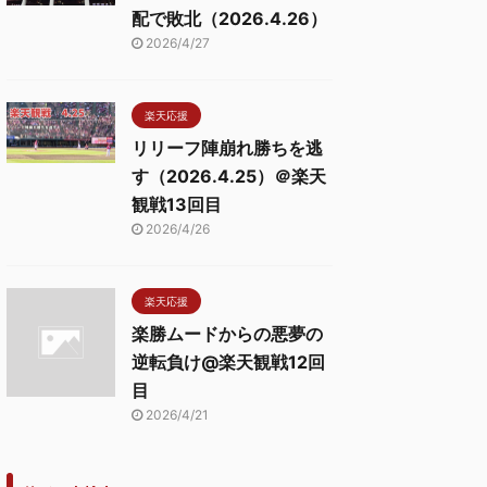
配で敗北（2026.4.26）
2026/4/27
楽天応援
リリーフ陣崩れ勝ちを逃
す（2026.4.25）＠楽天
観戦13回目
2026/4/26
楽天応援
楽勝ムードからの悪夢の
逆転負け@楽天観戦12回
目
2026/4/21