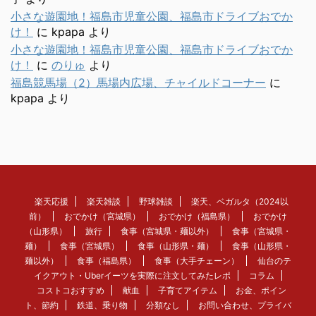
小さな遊園地！福島市児童公園、福島市ドライブおでか
け！
に
kpapa
より
小さな遊園地！福島市児童公園、福島市ドライブおでか
け！
に
のりゅ
より
福島競馬場（2）馬場内広場、チャイルドコーナー
に
kpapa
より
楽天応援
楽天雑談
野球雑談
楽天、ベガルタ（2024以
前）
おでかけ（宮城県）
おでかけ（福島県）
おでかけ
（山形県）
旅行
食事（宮城県・麺以外）
食事（宮城県・
麺）
食事（宮城県）
食事（山形県・麺）
食事（山形県・
麺以外）
食事（福島県）
食事（大手チェーン）
仙台のテ
イクアウト・Uberイーツを実際に注文してみたレポ
コラム
コストコおすすめ
献血
子育てアイテム
お金、ポイン
ト、節約
鉄道、乗り物
分類なし
お問い合わせ、プライバ