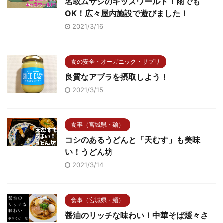
名取ムサシのキッズワールド！雨でも
OK！広々屋内施設で遊びました！
2021/3/16
食の安全・オーガニック・サプリ
良質なアブラを摂取しよう！
2021/3/15
食事（宮城県・麺）
コシのあるうどんと「天むす」も美味
い！うどん坊
2021/3/14
食事（宮城県・麺）
醤油のリッチな味わい！中華そば煖々さ