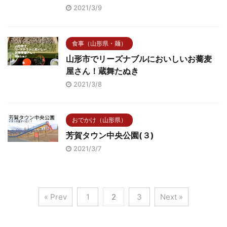
2021/3/9
食事（山形県・麺）
山形市でリーズナブルにおいしいお蕎麦
屋さん！蔵舞たぬき
2021/3/8
おでかけ（山形県）
芳賀タウン中央公園(３)
2021/3/7
« Prev
1
2
3
Next »