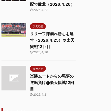
配で敗北（2026.4.26）
2026/4/27
楽天応援
リリーフ陣崩れ勝ちを逃
す（2026.4.25）＠楽天
観戦13回目
2026/4/26
楽天応援
楽勝ムードからの悪夢の
逆転負け@楽天観戦12回
目
2026/4/21