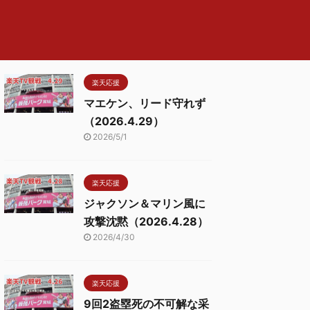
楽天応援
マエケン、リード守れず
（2026.4.29）
2026/5/1
楽天応援
ジャクソン＆マリン風に
攻撃沈黙（2026.4.28）
2026/4/30
楽天応援
9回2盗塁死の不可解な采