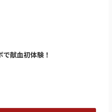
ボで献血初体験！