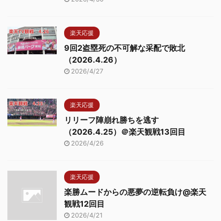
楽天応援
9回2盗塁死の不可解な采配で敗北
（2026.4.26）
2026/4/27
楽天応援
リリーフ陣崩れ勝ちを逃す
（2026.4.25）＠楽天観戦13回目
2026/4/26
楽天応援
楽勝ムードからの悪夢の逆転負け@楽天
観戦12回目
2026/4/21