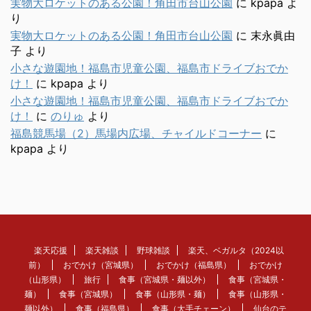
実物大ロケットのある公園！角田市台山公園
に
kpapa
よ
り
実物大ロケットのある公園！角田市台山公園
に
末永眞由
子
より
小さな遊園地！福島市児童公園、福島市ドライブおでか
け！
に
kpapa
より
小さな遊園地！福島市児童公園、福島市ドライブおでか
け！
に
のりゅ
より
福島競馬場（2）馬場内広場、チャイルドコーナー
に
kpapa
より
楽天応援
楽天雑談
野球雑談
楽天、ベガルタ（2024以
前）
おでかけ（宮城県）
おでかけ（福島県）
おでかけ
（山形県）
旅行
食事（宮城県・麺以外）
食事（宮城県・
麺）
食事（宮城県）
食事（山形県・麺）
食事（山形県・
麺以外）
食事（福島県）
食事（大手チェーン）
仙台のテ