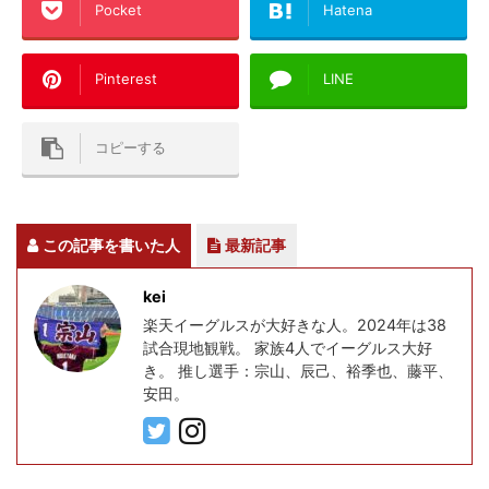
Pocket
Hatena
Pinterest
LINE
コピーする
この記事を書いた人
最新記事
kei
楽天イーグルスが大好きな人。2024年は38
試合現地観戦。 家族4人でイーグルス大好
き。 推し選手：宗山、辰己、裕季也、藤平、
安田。