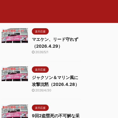
楽天応援
マエケン、リード守れず
（2026.4.29）
2026/5/1
楽天応援
ジャクソン＆マリン風に
攻撃沈黙（2026.4.28）
2026/4/30
楽天応援
9回2盗塁死の不可解な采