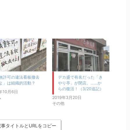
無許可の違法看板撤去
デカ盛で有名だった「き
よ」は組織的活動？
やり亭」が閉店。……か
らの復活！（3/20追記）
8年10月6日
ム
2019年3月20日
その他
事タイトルとURLをコピー