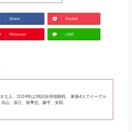
Share
Pocket
Pinterest
LINE
きな人。2024年は38試合現地観戦。 家族4人でイーグル
：宗山、辰己、裕季也、藤平、安田。