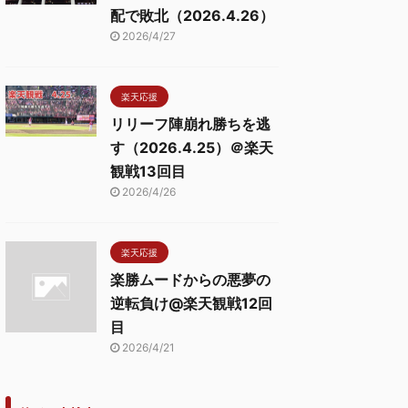
配で敗北（2026.4.26）
2026/4/27
楽天応援
リリーフ陣崩れ勝ちを逃
す（2026.4.25）＠楽天
観戦13回目
2026/4/26
楽天応援
楽勝ムードからの悪夢の
逆転負け@楽天観戦12回
目
2026/4/21