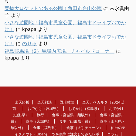
り
実物大ロケットのある公園！角田市台山公園
に
末永眞由
子
より
小さな遊園地！福島市児童公園、福島市ドライブおでか
け！
に
kpapa
より
小さな遊園地！福島市児童公園、福島市ドライブおでか
け！
に
のりゅ
より
福島競馬場（2）馬場内広場、チャイルドコーナー
に
kpapa
より
楽天応援
楽天雑談
野球雑談
楽天、ベガルタ（2024以
前）
おでかけ（宮城県）
おでかけ（福島県）
おでかけ
（山形県）
旅行
食事（宮城県・麺以外）
食事（宮城県・
麺）
食事（宮城県）
食事（山形県・麺）
食事（山形県・
麺以外）
食事（福島県）
食事（大手チェーン）
仙台のテ
イクアウト・Uberイーツを実際に注文してみたレポ
コラム