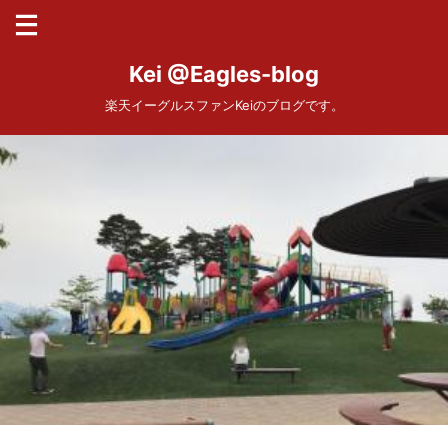
Kei @Eagles-blog
楽天イーグルスファンKeiのブログです。