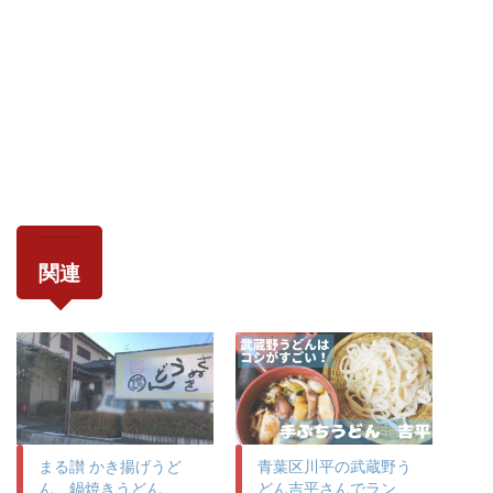
関連
まる讃 かき揚げうど
青葉区川平の武蔵野う
ん、鍋焼きうどん
どん吉平さんでラン