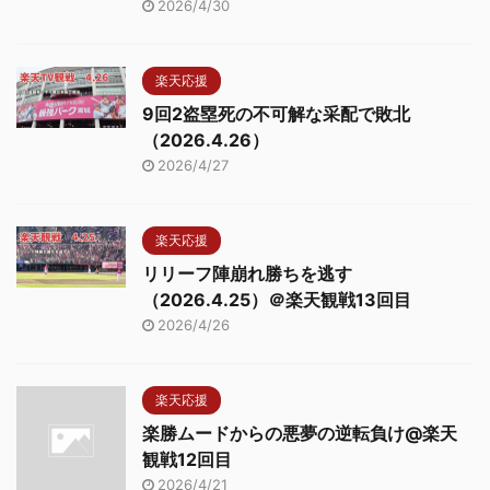
2026/4/30
楽天応援
9回2盗塁死の不可解な采配で敗北
（2026.4.26）
2026/4/27
楽天応援
リリーフ陣崩れ勝ちを逃す
（2026.4.25）＠楽天観戦13回目
2026/4/26
楽天応援
楽勝ムードからの悪夢の逆転負け@楽天
観戦12回目
2026/4/21