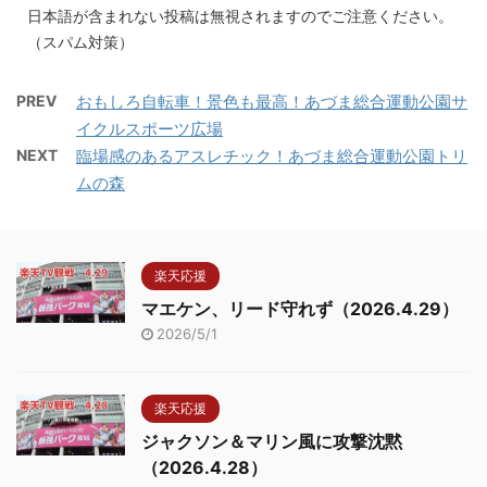
日本語が含まれない投稿は無視されますのでご注意ください。
（スパム対策）
PREV
おもしろ自転車！景色も最高！あづま総合運動公園サ
イクルスポーツ広場
NEXT
臨場感のあるアスレチック！あづま総合運動公園トリ
ムの森
楽天応援
マエケン、リード守れず（2026.4.29）
2026/5/1
楽天応援
ジャクソン＆マリン風に攻撃沈黙
（2026.4.28）