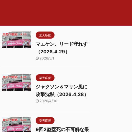
楽天応援
マエケン、リード守れず
（2026.4.29）
2026/5/1
楽天応援
ジャクソン＆マリン風に
攻撃沈黙（2026.4.28）
2026/4/30
楽天応援
9回2盗塁死の不可解な采