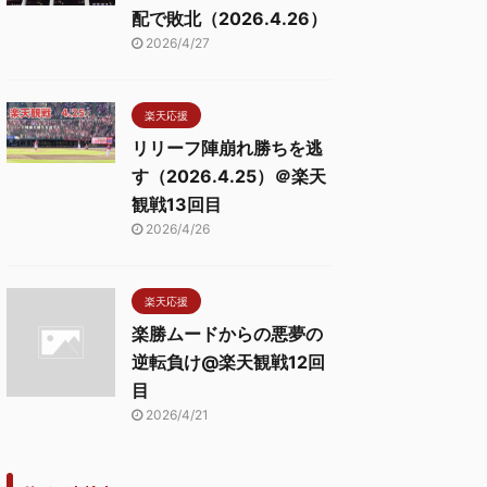
配で敗北（2026.4.26）
2026/4/27
楽天応援
リリーフ陣崩れ勝ちを逃
す（2026.4.25）＠楽天
観戦13回目
2026/4/26
楽天応援
楽勝ムードからの悪夢の
逆転負け@楽天観戦12回
目
2026/4/21