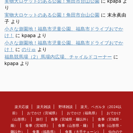
実物大ロケットのある公園！角田市台山公園
に
kpapa
よ
り
実物大ロケットのある公園！角田市台山公園
に
末永眞由
子
より
小さな遊園地！福島市児童公園、福島市ドライブおでか
け！
に
kpapa
より
小さな遊園地！福島市児童公園、福島市ドライブおでか
け！
に
のりゅ
より
福島競馬場（2）馬場内広場、チャイルドコーナー
に
kpapa
より
楽天応援
楽天雑談
野球雑談
楽天、ベガルタ（2024以
前）
おでかけ（宮城県）
おでかけ（福島県）
おでかけ
（山形県）
旅行
食事（宮城県・麺以外）
食事（宮城県・
麺）
食事（宮城県）
食事（山形県・麺）
食事（山形県・
麺以外）
食事（福島県）
食事（大手チェーン）
仙台のテ