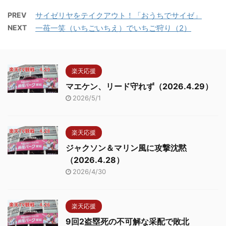
PREV
サイゼリヤをテイクアウト！「おうちでサイゼ」
NEXT
一苺一笑（いちごいちえ）でいちご狩り（2）
楽天応援
マエケン、リード守れず（2026.4.29）
2026/5/1
楽天応援
ジャクソン＆マリン風に攻撃沈黙
（2026.4.28）
2026/4/30
楽天応援
9回2盗塁死の不可解な采配で敗北