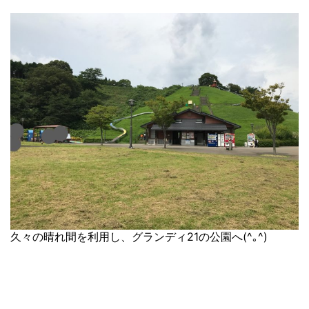
久々の晴れ間を利用し、グランディ21の公園へ(^｡^)